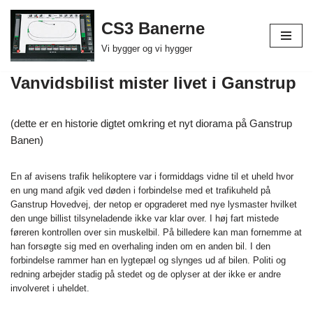
CS3 Banerne
Spring
Vi bygger og vi hygger
til
indhold
Vanvidsbilist mister livet i Ganstrup
(dette er en historie digtet omkring et nyt diorama på Ganstrup
Banen)
En af avisens trafik helikoptere var i formiddags vidne til et uheld hvor
en ung mand afgik ved døden i forbindelse med et trafikuheld på
Ganstrup Hovedvej, der netop er opgraderet med nye lysmaster hvilket
den unge billist tilsyneladende ikke var klar over. I høj fart mistede
føreren kontrollen over sin muskelbil. På billedere kan man fornemme at
han forsøgte sig med en overhaling inden om en anden bil. I den
forbindelse rammer han en lygtepæl og slynges ud af bilen. Politi og
redning arbejder stadig på stedet og de oplyser at der ikke er andre
involveret i uheldet.